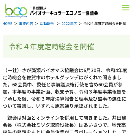
HOME
事業内容
活動報告
2022年度
令和４年度定時総会を開催
令和４年度定時総会を開催
（一社）さが藻類バイオマス協議会は6月30日、令和4年度
定時総会を佐賀市のホテルグランデはがくれで開きまし
た。68会員中、委任と事前議決権行使を含め60会員が参
加。本年度の事業計画、収支予算、令和３年度事業報告を
了承した後、令和３年度決算報告と理事及び監事の選任に
ついて審議し、いずれも原案通り承認されました。
総会は対面とオンラインを併用して開きました。井田建
会長（株式会社ミゾタ取締役社長）はあいさつで、地元高
校生の発想をもとに会員企業がコラボレーションした「ア